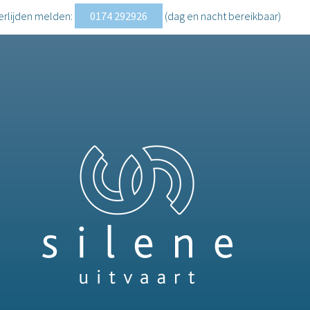
erlijden melden:
0174 292926
(dag en nacht
bereikbaar
)