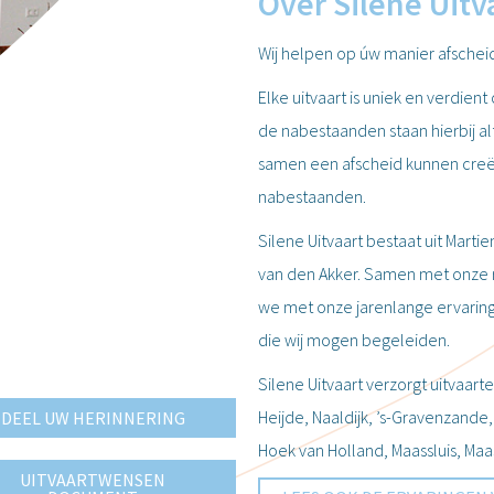
Over Silene Uitv
Wij helpen op úw manier afsche
Elke uitvaart is uniek en verdie
de nabestaanden staan hierbij al
samen een afscheid kunnen creër
nabestaanden.
Silene Uitvaart bestaat uit Marti
van den Akker. Samen met onze rec
we met onze jarenlange ervaring e
die wij mogen begeleiden.
Silene Uitvaart verzorgt uitvaart
Heijde, Naaldijk, ’s-Gravenzande,
DEEL UW HERINNERING
Hoek van Holland, Maassluis, Maas
UITVAARTWENSEN