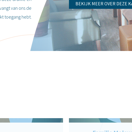
BEKIJK MEER OVER DEZE 
tvangt van ons de
kt toegang hebt.