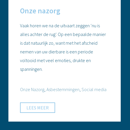
Onze nazorg
Vaak horen we na de uitvaart zeggen ‘nu is
alles achter de rug’. Op een bepaalde manier
is dat natuurlijk zo, want met het afscheid
nemen van uw dierbare is een periode
voltooid met veel emoties, drukte en
spanningen.
Onze Nazorg
,
Asbestemmingen
,
Social media
LEES MEER