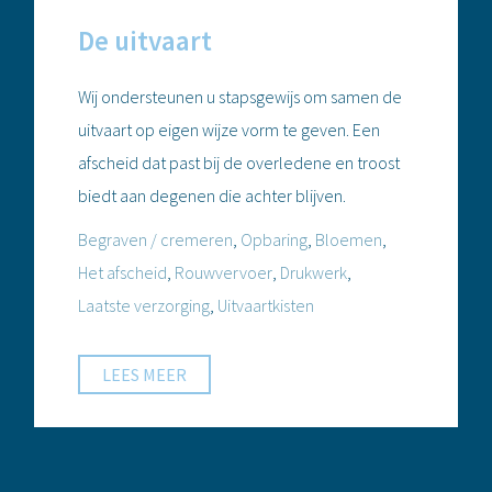
De uitvaart
Wij ondersteunen u stapsgewijs om samen de
uitvaart op eigen wijze vorm te geven. Een
afscheid dat past bij de overledene en troost
biedt aan degenen die achter blijven.
Begraven / cremeren
,
Opbaring
,
Bloemen
,
Het afscheid
,
Rouwvervoer
,
Drukwerk
,
Laatste verzorging
,
Uitvaartkisten
LEES MEER