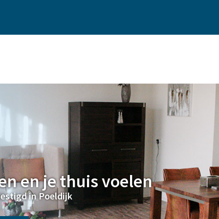
n en je thuis voelen
estigd in Poeldijk