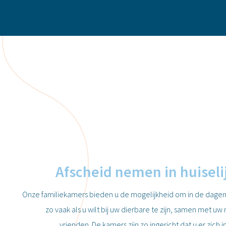
Afscheid nemen in huiseli
Onze familiekamers bieden u de mogelijkheid om in de dagen 
zo vaak als u wilt bij uw dierbare te zijn, samen met uw
vrienden. De kamers zijn zo ingericht dat u er zich 