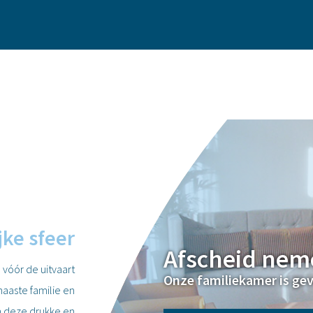
jke sfeer
Afscheid neme
vóór de uitvaart
Onze familiekamer is gev
 naaste familie en
in deze drukke en