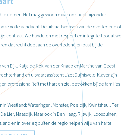
aart
id te nemen. Het mag gewoon maar ook heel bijzonder.
nt onze volle aandacht. De uitvaartwensen van de overledene of
tijd centraal. We handelen met respect en integriteit zodat we
en dat recht doet aan de overledene en past bij de
en van Dijk, Katja de Kok-van der Knaap en Martine van Geest-
hterhand en uitvaart assistent Lizet Duijnisveld-Klaver zijn
n professionaliteit met hart en ziel betrokken bij de families
en in Westland; Wateringen, Monster, Poeldijk, Kwintsheul, Ter
 De Lier, Maasdijk. Maar ook in Den Haag, Rijswijk, Loosduinen,
land en in overleg buiten de regio helpen wij u van harte.