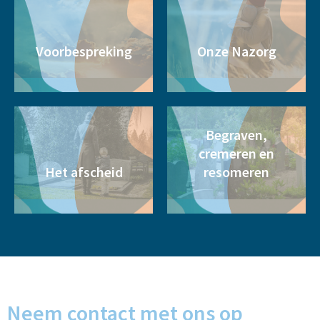
Voorbespreking
Onze Nazorg
Begraven,
cremeren en
Het afscheid
resomeren
Neem contact met ons op