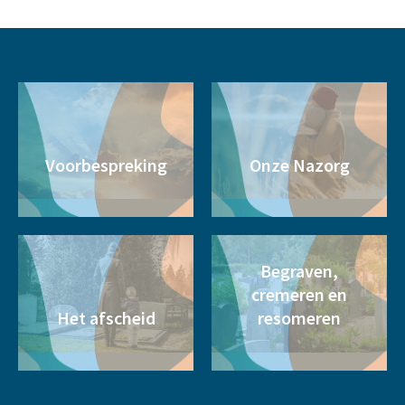
Voorbespreking
Onze Nazorg
Begraven,
cremeren en
Het afscheid
resomeren