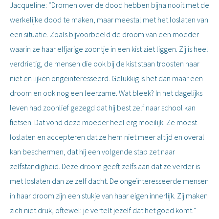
Jacqueline: “Dromen over de dood hebben bijna nooit met de
werkelijke dood te maken, maar meestal met het loslaten van
een situatie. Zoals bijvoorbeeld de droom van een moeder
waarin ze haar elfjarige zoontje in een kist ziet liggen. Zij is heel
verdrietig, de mensen die ook bij de kist staan troosten haar
niet en lijken ongeïnteresseerd. Gelukkig is het dan maar een
droom en ook nog een leerzame. Wat bleek? In het dagelijks
leven had zoonlief gezegd dat hij best zelf naar school kan
fietsen. Dat vond deze moeder heel erg moeilijk. Ze moest
loslaten en accepteren dat ze hem niet meer altijd en overal
kan beschermen, dat hij een volgende stap zet naar
zelfstandigheid. Deze droom geeft zelfs aan dat ze verder is
met loslaten dan ze zelf dacht. De ongeïnteresseerde mensen
in haar droom zijn een stukje van haar eigen innerlijk. Zij maken
zich niet druk, oftewel: je vertelt jezelf dat het goed komt.”