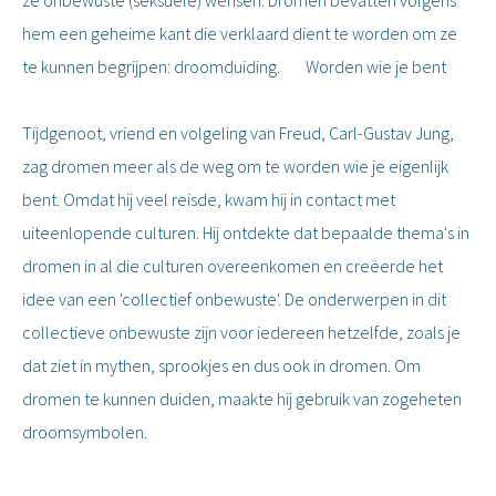
ze onbewuste (seksuele) wensen. Dromen bevatten volgens
hem een geheime kant die verklaard dient te worden om ze
te kunnen begrijpen: droomduiding. Worden wie je bent
Tijdgenoot, vriend en volgeling van Freud, Carl-Gustav Jung,
zag dromen meer als de weg om te worden wie je eigenlijk
bent. Omdat hij veel reisde, kwam hij in contact met
uiteenlopende culturen. Hij ontdekte dat bepaalde thema's in
dromen in al die culturen overeenkomen en creëerde het
idee van een 'collectief onbewuste'. De onderwerpen in dit
collectieve onbewuste zijn voor iedereen hetzelfde, zoals je
dat ziet in mythen, sprookjes en dus ook in dromen. Om
dromen te kunnen duiden, maakte hij gebruik van zogeheten
droomsymbolen.