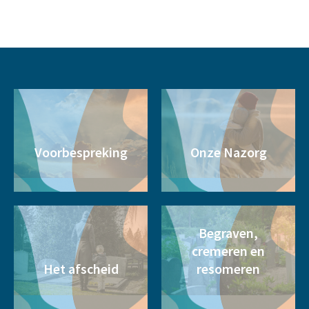
Voorbespreking
Onze Nazorg
Begraven,
cremeren en
Het afscheid
resomeren