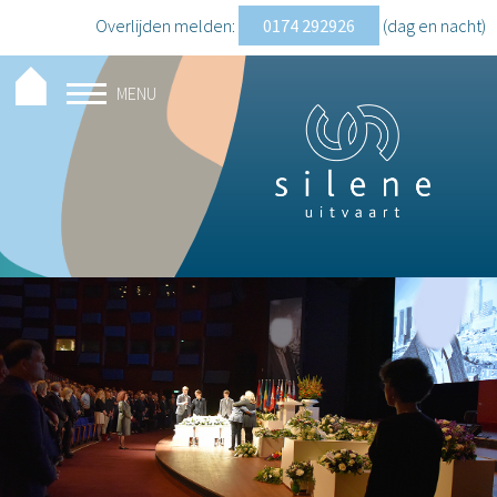
Overlijden melden:
0174 292926
(dag en nacht
)
MENU