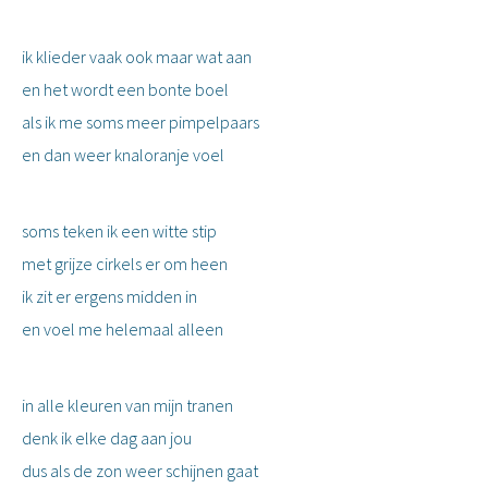
ik klieder vaak ook maar wat aan
en het wordt een bonte boel
als ik me soms meer pimpelpaars
en dan weer knaloranje voel
soms teken ik een witte stip
met grijze cirkels er om heen
ik zit er ergens midden in
en voel me helemaal alleen
in alle kleuren van mijn tranen
denk ik elke dag aan jou
dus als de zon weer schijnen gaat