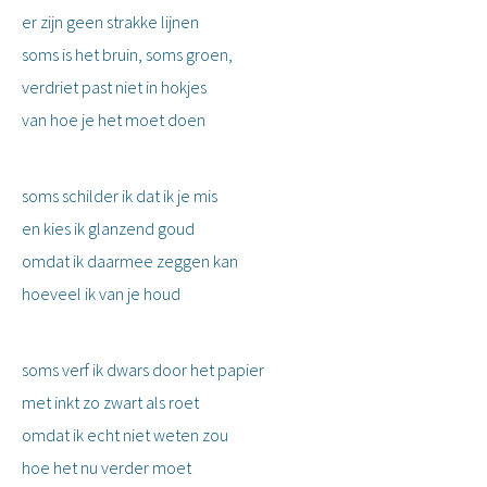
er zijn geen strakke lijnen
soms is het bruin, soms groen,
verdriet past niet in hokjes
van hoe je het moet doen
soms schilder ik dat ik je mis
en kies ik glanzend goud
omdat ik daarmee zeggen kan
hoeveel ik van je houd
soms verf ik dwars door het papier
met inkt zo zwart als roet
omdat ik echt niet weten zou
hoe het nu verder moet