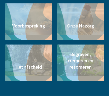
Voorbespreking
Onze Nazorg
Begraven,
cremeren en
Het afscheid
resomeren