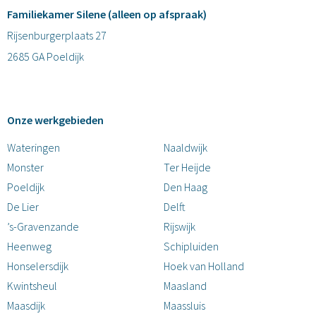
Familiekamer Silene (alleen op afspraak)
Rijsenburgerplaats 27
2685 GA Poeldijk
Onze werkgebieden
Wateringen
Naaldwijk
Monster
Ter Heijde
Poeldijk
Den Haag
De Lier
Delft
’s-Gravenzande
Rijswijk
Heenweg
Schipluiden
Honselersdijk
Hoek van Holland
Kwintsheul
Maasland
Maasdijk
Maassluis