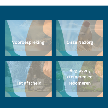
Voorbespreking
Onze Nazorg
Begraven,
cremeren en
Het afscheid
resomeren