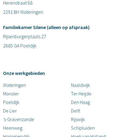
Herenstraat 68
2291 BH Wateringen
Familiekamer Silene (alleen op afspraak)
Rijsenburgerplaats 27
2685 GA Poeldijk
Onze werkgebieden
Wateringen
Naaldwijk
Monster
Ter Heijde
Poeldijk
Den Haag
De Lier
Delft
’s-Gravenzande
Rijswijk
Heenweg
Schipluiden
Honselersdijk
Hoek van Holland