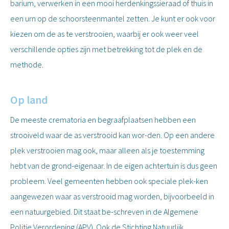
barium, verwerken in een mooi herdenkingssieraad of thuis in
een urn op de schoorsteenmantel zetten. Je kunt er ook voor
kiezen om de as te verstrooien, waarbij er ook weer veel
verschillende opties zijn met betrekking tot de plek en de
methode.
Op land
De meeste crematoria en begraafplaatsen hebben een
strooiveld waar de as verstrooid kan wor-den. Op een andere
plek verstrooien mag ook, maar alleen als je toestemming
hebt van de grond-eigenaar. In de eigen achtertuin is dus geen
probleem. Veel gemeenten hebben ook speciale plek-ken
aangewezen waar as verstrooid mag worden, bijvoorbeeld in
een natuurgebied. Dit staat be-schreven in de Algemene
Politie Verordening (APV). Ook de Stichting Natuurlijk